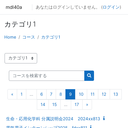
メインコンテンツへスキップする
mdl40a
あなたはログインしていません。 (
ログイン
)
カテゴリ1
Home
コース
カテゴリ1
コースカテゴリ
コースを検索する
コースを検索する
前のページ
(現在)
«
1
…
6
7
8
9
10
11
12
13
次のページ
14
15
…
17
»
生命・応用化学科 分属説明会2024 2024xx813
電気電子インターンシップ2025 fdxx811