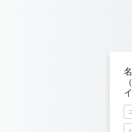
メインコンテンツへスキップする
（
ユ
パ