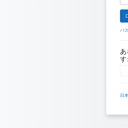
パ
あ
す
日本語